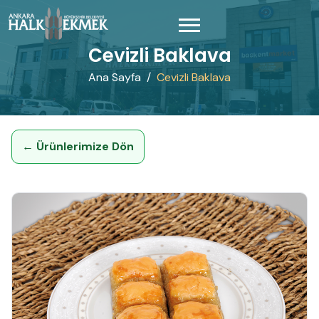
Cevizli Baklava
Ana Sayfa
Cevizli Baklava
← Ürünlerimize Dön