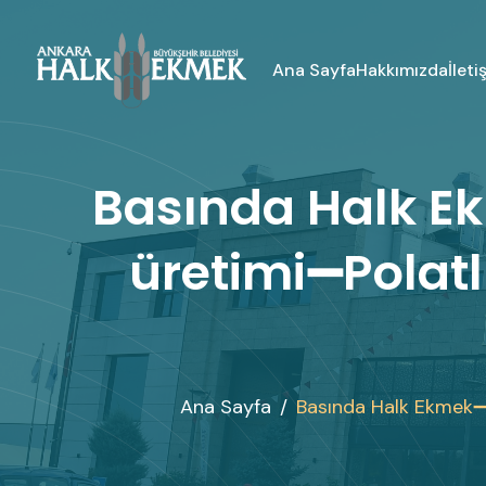
İleti
Ana Sayfa
Hakkımızda
Basında Halk E
üretimi➖Polatlı
Ana Sayfa
Basında Halk Ekmek➖ M