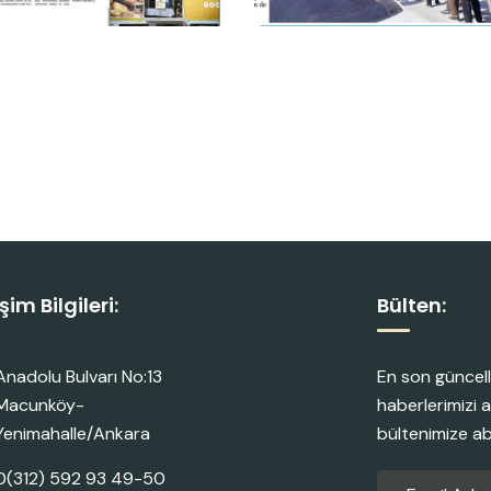
işim Bilgileri:
Bülten:
Anadolu Bulvarı No:13
En son güncell
Macunköy-
haberlerimizi a
Yenimahalle/Ankara
bültenimize a
0(312) 592 93 49-50