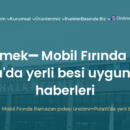
Online
şim
Kurumsal
Ürünlerimiz
Basında Biz
İhaleler
kmek➖ Mobil Fırında
'da yerli besi uygun f
haberleri
obil Fırında Ramazan pidesi üretimi➖Polatlı'da yerli bes