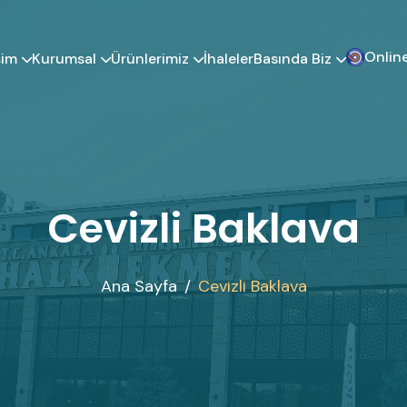
Online
şim
Kurumsal
Ürünlerimiz
Basında Biz
İhaleler
Cevizli Baklava
Ana Sayfa
Cevizli Baklava