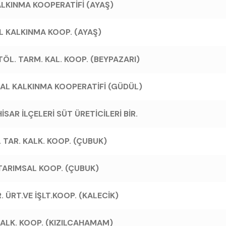
LKINMA KOOPERATİFİ (AYAŞ)
 KALKINMA KOOP. (AYAŞ)
TÖL. TARM. KAL. KOOP. (BEYPAZARI)
SAL KALKINMA KOOPERATİFİ (GÜDÜL)
AR İLÇELERİ SÜT ÜRETİCİLERİ BİR.
 TAR. KALK. KOOP. (ÇUBUK)
 TARIMSAL KOOP. (ÇUBUK)
. ÜRT.VE İŞLT.KOOP. (KALECİK)
KALK. KOOP. (KIZILCAHAMAM)