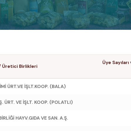
Üye Sayıları
Üretici Birlikleri
Mİ ÜRT.VE İŞLT.KOOP. (BALA)
 ÜRT. VE İŞLT. KOOP. (POLATLI)
İRLİĞİ HAYV.GIDA VE SAN. A.Ş.